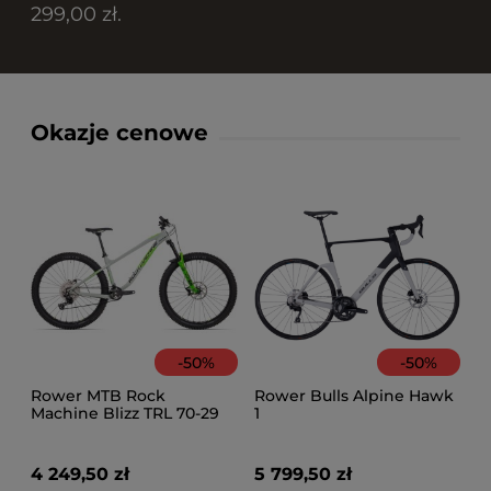
299,00 zł.
Okazje cenowe
-
50
%
-
50
%
Rower MTB Rock
Rower Bulls Alpine Hawk
Machine Blizz TRL 70-29
1
4 249,50 zł
5 799,50 zł