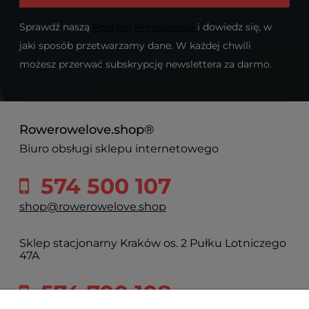
Sprawdź naszą
Politykę Prywatności
i dowiedz się, w
jaki sposób przetwarzamy dane. W każdej chwili
możesz przerwać subskrypcję newslettera za darmo.
Rowerowelove.shop®
Biuro obsługi sklepu internetowego
574 500 107
shop@rowerowelove.shop
Sklep stacjonarny Kraków os. 2 Pułku Lotniczego
47A
574 700 108