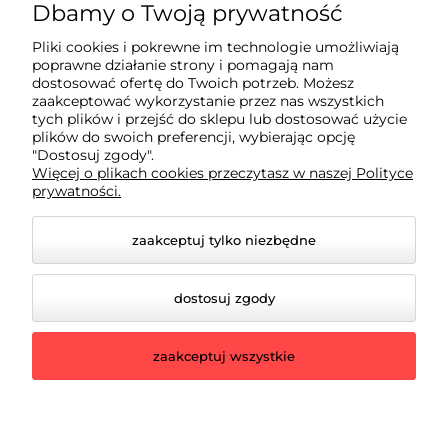
2pulku@rowerowelove.shop
Dbamy o Twoją prywatność
Pliki cookies i pokrewne im technologie umożliwiają
poprawne działanie strony i pomagają nam
Sklep
dostosować ofertę do Twoich potrzeb. Możesz
zaakceptować wykorzystanie przez nas wszystkich
tych plików i przejść do sklepu lub dostosować użycie
Dla kupującego
plików do swoich preferencji, wybierając opcję
"Dostosuj zgody".
Więcej o plikach cookies przeczytasz w naszej Polityce
prywatności.
Informacje
zaakceptuj tylko niezbędne
dostosuj zgody
zaakceptuj wszystkie
© 2026 rowerowelove.shop. Wszelkie prawa zastrzeżone.
Styl graficzny ShopGadget.pl
Sklep internetowy Shoper.pl