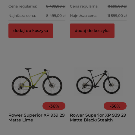
Cena regularna:
8 499,00 zł
Cena regularna:
11 599,00 zł
Najniższa cena:
8 499,00 zł
Najniższa cena:
11 599,00 zł
dodaj do koszyka
dodaj do koszyka
-
36
%
-
36
%
Rower Superior XP 939 29
Rower Superior XP 939 29
Matte Lime
Matte Black/Stealth
Chrome