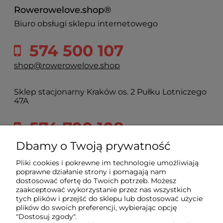
Rowerowelove.shop®
Biuro obsługi sklepu internetowego
574 500 107
shop@rowerowelove.shop
Sklep stacjonarny Kraków os. 2 Pułku Lotniczego
47A
574 700 108
2pulku@rowerowelove.shop
Dbamy o Twoją prywatność
Pliki cookies i pokrewne im technologie umożliwiają
poprawne działanie strony i pomagają nam
Sklep
dostosować ofertę do Twoich potrzeb. Możesz
zaakceptować wykorzystanie przez nas wszystkich
tych plików i przejść do sklepu lub dostosować użycie
Dla kupującego
plików do swoich preferencji, wybierając opcję
"Dostosuj zgody".