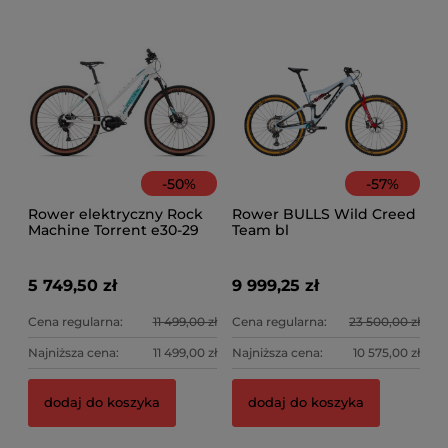
1 599,00 zł
5 
Ce
Na
-
50
%
-
57
%
Rower elektryczny Rock
Rower BULLS Wild Creed
Machine Torrent e30-29
Team bl
White
5 749,50 zł
9 999,25 zł
Cena regularna:
11 499,00 zł
Cena regularna:
23 500,00 zł
Najniższa cena:
11 499,00 zł
Najniższa cena:
10 575,00 zł
dodaj do koszyka
dodaj do koszyka