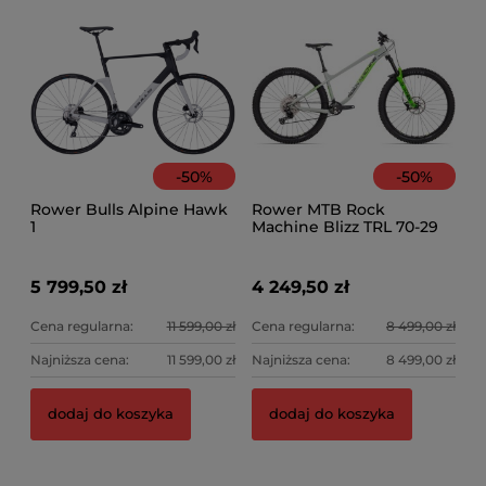
-
50
%
-
50
%
Rower Bulls Alpine Hawk
Rower MTB Rock
1
Machine Blizz TRL 70-29
5 799,50 zł
4 249,50 zł
Cena regularna:
11 599,00 zł
Cena regularna:
8 499,00 zł
Najniższa cena:
11 599,00 zł
Najniższa cena:
8 499,00 zł
Fotelik + siodełko Kids Ride Shotgun Pro Evo +
Ro
dodaj do koszyka
dodaj do koszyka
kierownica