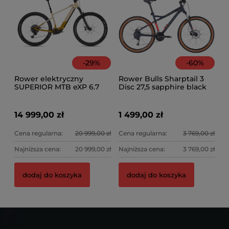
Na
-
29
%
-
60
%
Rower elektryczny
Rower Bulls Sharptail 3
SUPERIOR MTB eXP 6.7
Disc 27,5 sapphire black
mat
14 999,00 zł
1 499,00 zł
Cena regularna:
20 999,00 zł
Cena regularna:
3 769,00 zł
Najniższa cena:
20 999,00 zł
Najniższa cena:
3 769,00 zł
dodaj do koszyka
dodaj do koszyka