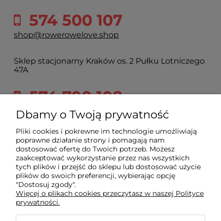
574 500 107
shop@rowerowelove.shop
Sklep stacjonarny Kraków os. 2 Pułku Lotniczego
47A
574 700 108
2pulku@rowerowelove.shop
Dbamy o Twoją prywatność
Pliki cookies i pokrewne im technologie umożliwiają
poprawne działanie strony i pomagają nam
Sklep
dostosować ofertę do Twoich potrzeb. Możesz
zaakceptować wykorzystanie przez nas wszystkich
tych plików i przejść do sklepu lub dostosować użycie
Dla kupującego
plików do swoich preferencji, wybierając opcję
"Dostosuj zgody".
Więcej o plikach cookies przeczytasz w naszej Polityce
prywatności.
Informacje