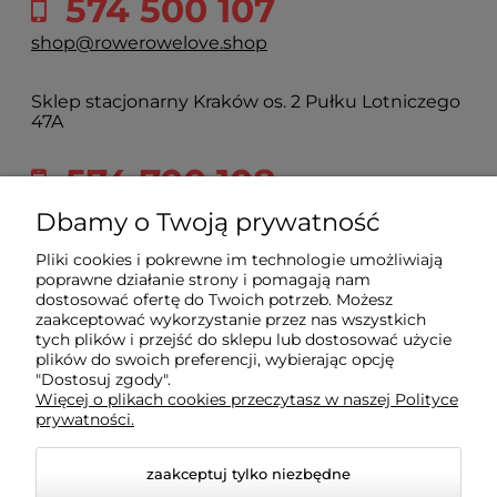
574 500 107
shop@rowerowelove.shop
Sklep stacjonarny Kraków os. 2 Pułku Lotniczego
47A
574 700 108
2pulku@rowerowelove.shop
Dbamy o Twoją prywatność
Pliki cookies i pokrewne im technologie umożliwiają
poprawne działanie strony i pomagają nam
Sklep
dostosować ofertę do Twoich potrzeb. Możesz
zaakceptować wykorzystanie przez nas wszystkich
tych plików i przejść do sklepu lub dostosować użycie
Dla kupującego
plików do swoich preferencji, wybierając opcję
"Dostosuj zgody".
Więcej o plikach cookies przeczytasz w naszej Polityce
prywatności.
Informacje
zaakceptuj tylko niezbędne