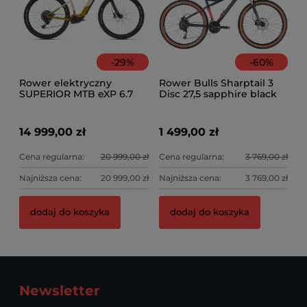
-
29
%
-
60
%
Rower elektryczny
Rower Bulls Sharptail 3
SUPERIOR MTB eXP 6.7
Disc 27,5 sapphire black
mat
14 999,00 zł
1 499,00 zł
Cena regularna:
20 999,00 zł
Cena regularna:
3 769,00 zł
Najniższa cena:
20 999,00 zł
Najniższa cena:
3 769,00 zł
dodaj do koszyka
dodaj do koszyka
Newsletter