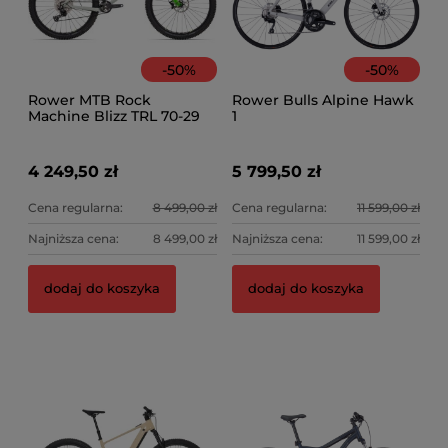
-
50
%
-
50
%
Rower MTB Rock
Rower Bulls Alpine Hawk
Machine Blizz TRL 70-29
1
4 249,50 zł
5 799,50 zł
Cena regularna:
8 499,00 zł
Cena regularna:
11 599,00 zł
Najniższa cena:
8 499,00 zł
Najniższa cena:
11 599,00 zł
Fotelik + siodełko Kids Ride Shotgun Pro Evo +
Ro
dodaj do koszyka
dodaj do koszyka
kierownica
1 599,00 zł
5 
Ce
Na