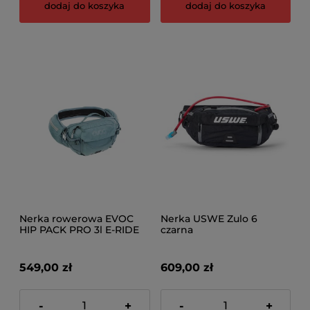
dodaj do koszyka
dodaj do koszyka
Nerka rowerowa EVOC
Nerka USWE Zulo 6
HIP PACK PRO 3l E-RIDE
czarna
steel
549,00 zł
609,00 zł
-
+
-
+