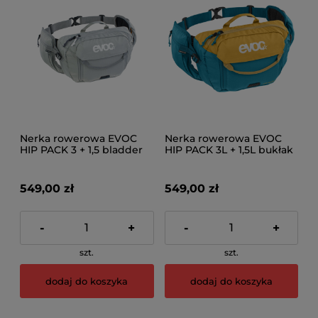
Nerka rowerowa EVOC
Nerka rowerowa EVOC
HIP PACK 3 + 1,5 bladder
HIP PACK 3L + 1,5L bukłak
stone
ocean - loam
549,00 zł
549,00 zł
-
+
-
+
szt.
szt.
dodaj do koszyka
dodaj do koszyka