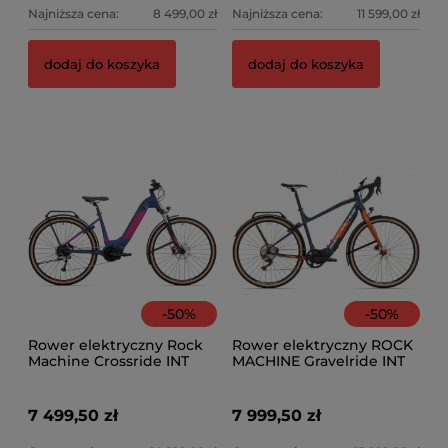
Najniższa cena:
8 499,00 zł
Najniższa cena:
11 599,00 zł
Fotelik + siodełko Kids Ride Shotgun Pro Evo +
Ro
dodaj do koszyka
dodaj do koszyka
kierownica
1 599,00 zł
5 
Ce
Na
-
50
%
-
50
%
Rower elektryczny Rock
Rower elektryczny ROCK
Machine Crossride INT
MACHINE Gravelride INT
e500 B Lady Touring
e500T
Matte Metallic Navy/Pink
7 499,50 zł
7 999,50 zł