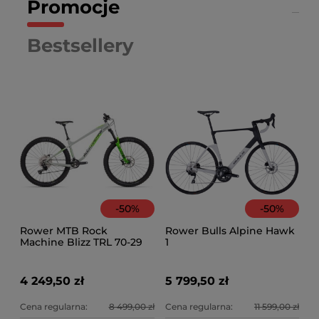
Promocje
Bestsellery
-
50
%
-
50
%
Rower MTB Rock
Rower Bulls Alpine Hawk
Machine Blizz TRL 70-29
1
4 249,50 zł
5 799,50 zł
Cena regularna:
8 499,00 zł
Cena regularna:
11 599,00 zł