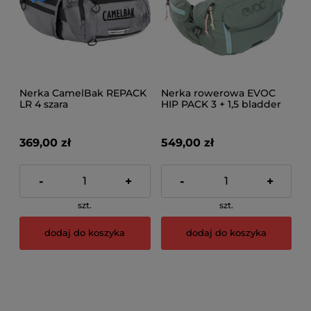
Nerka CamelBak REPACK
Nerka rowerowa EVOC
LR 4 szara
HIP PACK 3 + 1,5 bladder
olive
369,00 zł
549,00 zł
-
+
-
+
szt.
szt.
dodaj do koszyka
dodaj do koszyka