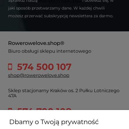
Sprawdź naszą
Politykę Prywatności
i dowiedz się, w
jaki sposób przetwarzamy dane. W każdej chwili
możesz przerwać subskrypcję newslettera za darmo.
Rowerowelove.shop®
Biuro obsługi sklepu internetowego
574 500 107
shop@rowerowelove.shop
Sklep stacjonarny Kraków os. 2 Pułku Lotniczego
47A
574 700 108
2pulku@rowerowelove.shop
Dbamy o Twoją prywatność