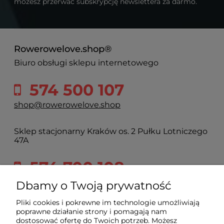
możesz przerwać subskrypcję newslettera za darmo.
Rowerowelove.shop®
Biuro obsługi sklepu internetowego
574 500 107
shop@rowerowelove.shop
Sklep stacjonarny Kraków os. 2 Pułku Lotniczego
47A
574 700 108
2pulku@rowerowelove.shop
Dbamy o Twoją prywatność
Pliki cookies i pokrewne im technologie umożliwiają
poprawne działanie strony i pomagają nam
Sklep
dostosować ofertę do Twoich potrzeb. Możesz