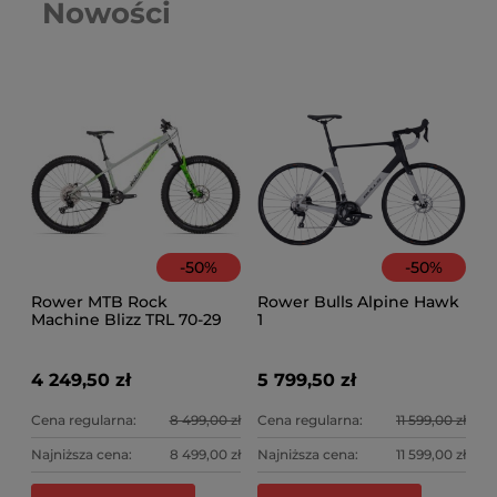
Nowości
-
50
%
-
50
%
P
ak
Rower MTB Rock
Rower Bulls Alpine Hawk
EP
Machine Blizz TRL 70-29
1
cz
23
4 249,50 zł
5 799,50 zł
Cena regularna:
8 499,00 zł
Cena regularna:
11 599,00 zł
Najniższa cena:
8 499,00 zł
Najniższa cena:
11 599,00 zł