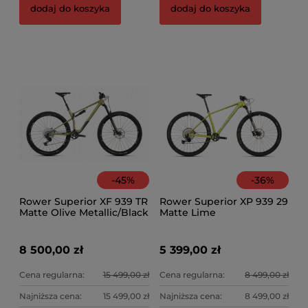
Fo
dodaj do koszyka
dodaj do koszyka
ki
1 
-
45
%
-
36
%
Rower Superior XF 939 TR
Rower Superior XP 939 29
Matte Olive Metallic/Black
Matte Lime
8 500,00 zł
5 399,00 zł
Cena regularna:
15 499,00 zł
Cena regularna:
8 499,00 zł
Najniższa cena:
15 499,00 zł
Najniższa cena:
8 499,00 zł