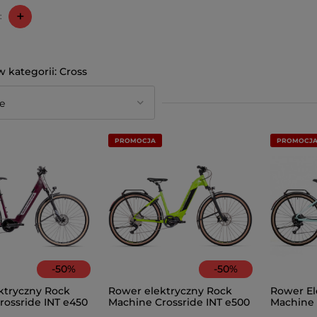
+
:
Cross
PROMOCJA
PROMOCJ
-
50
%
-
50
%
ktryczny Rock
Rower elektryczny Rock
Rower El
rossride INT e450
Machine Crossride INT e500
Machine 
ing Matte
Touring Gloss Radioactive
Tour