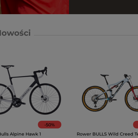
Nowości
-
50
%
ulls Alpine Hawk 1
Rower BULLS Wild Creed T