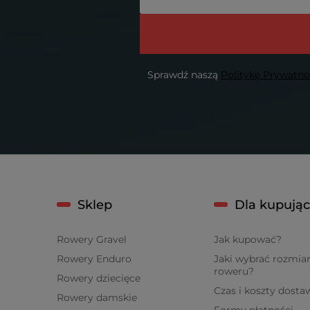
Sprawdź naszą
Politykę Prywatn
Sklep
Dla kupują
Rowery Gravel
Jak kupować?
Rowery Enduro
Jaki wybrać rozmia
roweru?
Rowery dziecięce
Czas i koszty dosta
Rowery damskie
Formy płatności