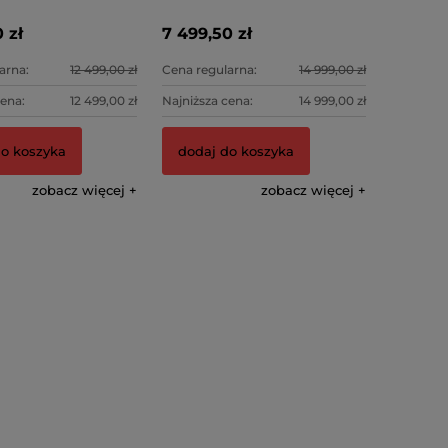
Metallic Navy/Pink
 zł
7 499,50 zł
arna:
12 499,00 zł
Cena regularna:
14 999,00 zł
cena:
12 499,00 zł
Najniższa cena:
14 999,00 zł
do koszyka
dodaj do koszyka
zobacz więcej
zobacz więcej