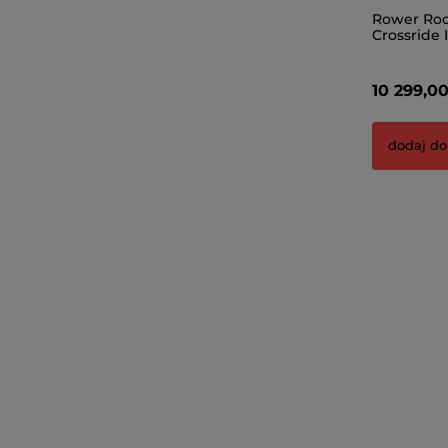
Rower Ro
Crossride 
Touring
10 299,00
dodaj do