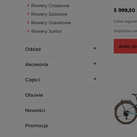
Crimson/Si
Rowery Crossowe
5 999,50 
Rowery Szosowe
Cena regular
Rowery Gravelowe
Rowery Junior
Najniższa ce
dodaj do
Odzież
Akcesoria
Części
Obuwie
Nowości
Promocje