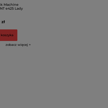
ck Machine
INT e425 Lady
 zł
 koszyka
zobacz więcej