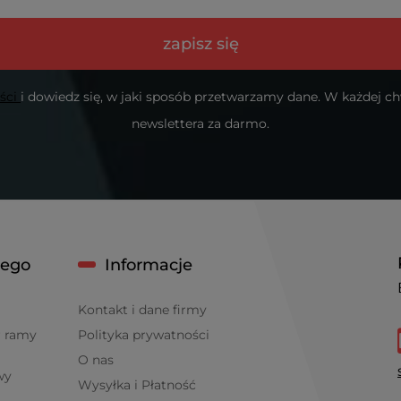
zapisz się
ości
i dowiedz się, w jaki sposób przetwarzamy dane. W każdej c
newslettera za darmo.
cego
Informacje
Kontakt i dane firmy
r ramy
Polityka prywatności
O nas
wy
Wysyłka i Płatność