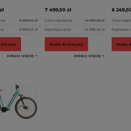
lver
Yellow/Black
zł
7 499,50 zł
6 249,50
na:
11 999,00 zł
Cena regularna:
14 999,00 zł
Cena regul
na:
11 999,00 zł
Najniższa cena:
14 999,00 zł
Najniższa 
 koszyka
dodaj do koszyka
dodaj 
zobacz więcej
zobacz więcej