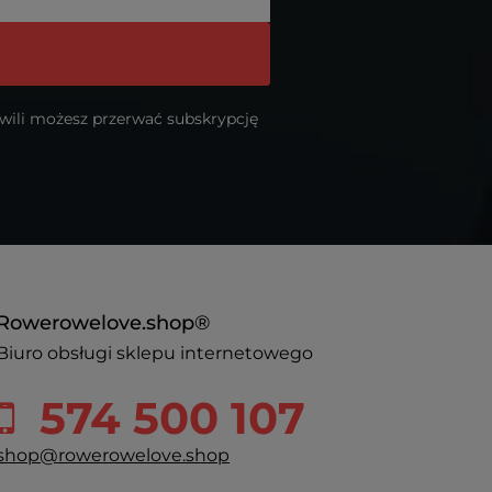
hwili możesz przerwać subskrypcję
Rowerowelove.shop®
Biuro obsługi sklepu internetowego
574 500 107
shop@rowerowelove.shop