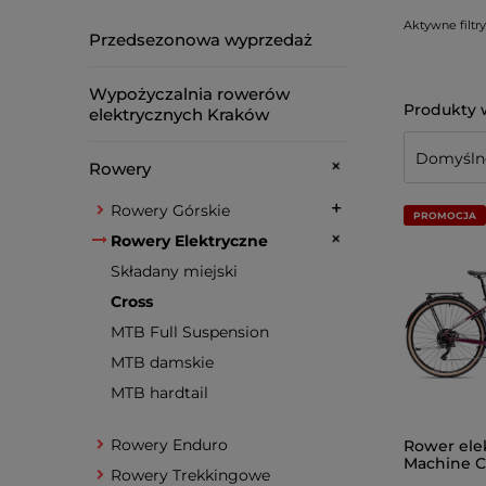
Aktywne filtry
Przedsezonowa wyprzedaż
Wypożyczalnia rowerów
elektrycznych Kraków
Rowery
Rowery Górskie
PROMOCJA
Rowery Elektryczne
Składany miejski
Cross
MTB Full Suspension
MTB damskie
MTB hardtail
Rowery Enduro
Rower ele
Machine C
Rowery Trekkingowe
Lady Tour