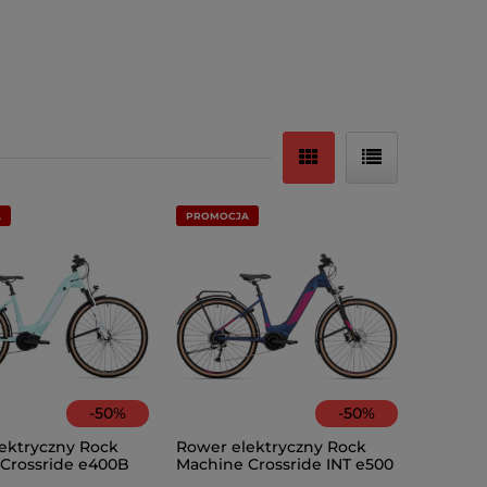
A
PROMOCJA
-
50
%
-
50
%
ektryczny Rock
Rower elektryczny Rock
Crossride e400B
Machine Crossride INT e500
B Lady Touring Matte