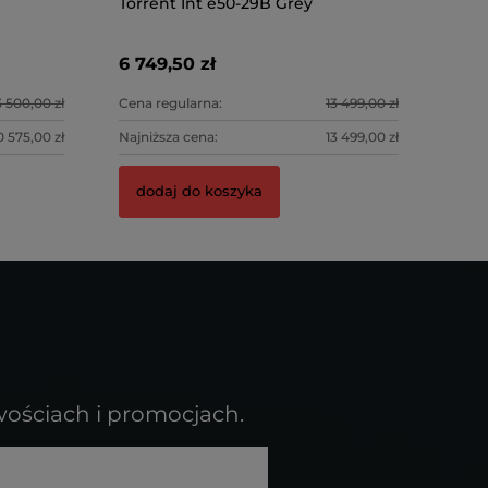
Torrent Int e50-29B Grey
233,33 zł
6 749,50 zł
dodaj d
 500,00 zł
Cena regularna:
13 499,00 zł
0 575,00 zł
Najniższa cena:
13 499,00 zł
dodaj do koszyka
wościach i promocjach.