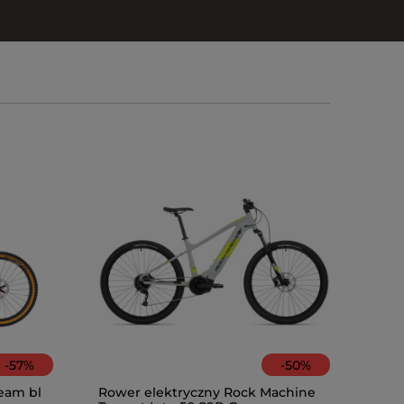
-
57
%
-
50
%
Pompka a
EPu2 USB-
eam bl
Rower elektryczny Rock Machine
aluminiu