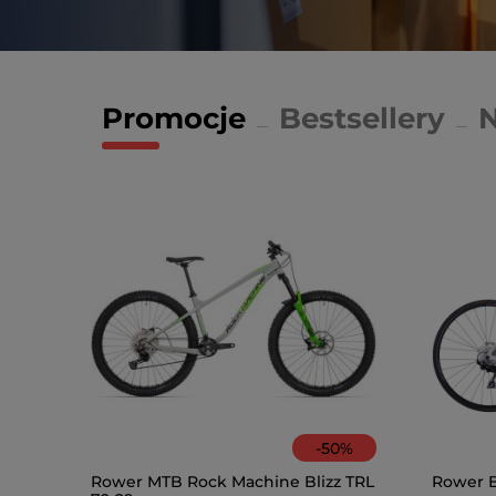
Promocje
Bestsellery
-
50
%
Rower MTB Rock Machine Blizz TRL
Rower B