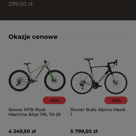
299,00 zł.
Okazje cenowe
-
50
%
-
50
%
Rower MTB Rock
Rower Bulls Alpine Hawk
Machine Blizz TRL 70-29
1
4 249,50 zł
5 799,50 zł