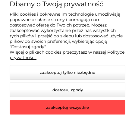
2pulku@rowerowelove.shop
Dbamy o Twoją prywatność
Pliki cookies i pokrewne im technologie umożliwiają
poprawne działanie strony i pomagają nam
Sklep
dostosować ofertę do Twoich potrzeb. Możesz
zaakceptować wykorzystanie przez nas wszystkich
tych plików i przejść do sklepu lub dostosować użycie
Dla kupującego
plików do swoich preferencji, wybierając opcję
"Dostosuj zgody".
Więcej o plikach cookies przeczytasz w naszej Polityce
prywatności.
Informacje
zaakceptuj tylko niezbędne
dostosuj zgody
zaakceptuj wszystkie
© 2026 rowerowelove.shop. Wszelkie prawa zastrzeżone.
Styl graficzny ShopGadget.pl
Sklep internetowy Shoper.pl