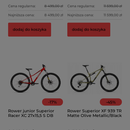
Cena regularna:
8 499,00 zł
Cena regularna:
11 599,00 zł
Najniższa cena:
8 499,00 zł
Najniższa cena:
11 599,00 zł
dodaj do koszyka
dodaj do koszyka
-
17
%
-
45
%
Rower junior Superior
Rower Superior XF 939 TR
Racer XC 27x15,5 S DB
Matte Olive Metallic/Black
Red