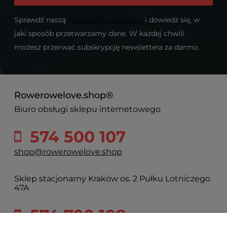
Sprawdź naszą
Politykę Prywatności
i dowiedz się, w
jaki sposób przetwarzamy dane. W każdej chwili
możesz przerwać subskrypcję newslettera za darmo.
Rowerowelove.shop®
Biuro obsługi sklepu internetowego
574 500 107
shop@rowerowelove.shop
Sklep stacjonarny Kraków os. 2 Pułku Lotniczego
47A
574 700 108