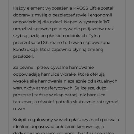
Każdy element wyposażenia KROSS Liftie został
dobrany z myślą o bezpieczeństwie i ergonomii
odpowiedniej dla dzieci. Napęd w systemie 1x7
umożliwi sprawne pokonywanie podjazdów oraz
szybką jazdę po płaskich odcinkach. Tylna
przerzutka od Shimano to trwała i sprawdzona
konstrukcja, która zapewnia płynną zmianę
przełożeń.
Za pewne i przewidywalne hamowanie
odpowiadają hamulce v-brake, które oferują
wysoką siłę hamowania niezależnie od aktualnych
warunków atmosferycznych. Są lżejsze, dużo
prostsze i tańsze w eksploatacji niż hamulce
tarczowe, a również potrafią skutecznie zatrzymać
rower.
Kokpit regulowany w wielu płaszczyznach pozwala
idealnie dopasować położenie kierownicy, a
dedykowane małym dłoniom chwyty i specjalne