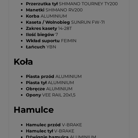
Przerzutka tył
SHIMANO TOURNEY TY200
Manetki
SHIMANO RV200
Korba
ALUMINIUM
Kaseta / Wolnobieg
SUNRUN FW-7I
Zakres kasety
14-28T
Ilość biegów
7
Wkład suportu
FEIMIN
Łańcuch
YBN
Koła
Piasta przód
ALUMINIUM
Piasta tył
ALUMINIUM
Obręcze
ALUMINIUM
Opony
VEE RAIL 20x1,5
Hamulce
Hamulec przód
V-BRAKE
Hamulec tył
V-BRAKE
Dźwignie hamulca
ALUMINIUM