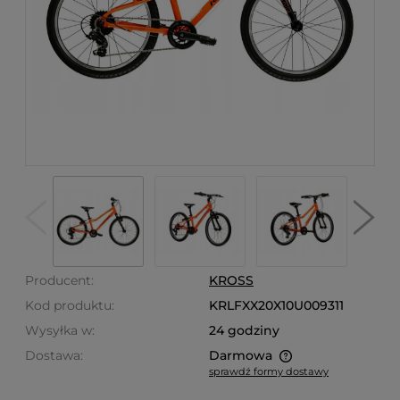
Producent:
KROSS
Kod produktu:
KRLFXX20X10U009311
Wysyłka w:
24 godziny
Dostawa:
Darmowa
sprawdź formy dostawy
Cena nie zawiera ewentualnych kosztów płatności