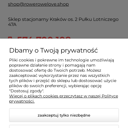
shop@rowerowelove.shop
Sklep stacjonarny Kraków os. 2 Pułku Lotniczego
47A
574 700 108
2pulku@rowerowelove.shop
Dbamy o Twoją prywatność
Pliki cookies i pokrewne im technologie umożliwiają
poprawne działanie strony i pomagają nam
Sklep
dostosować ofertę do Twoich potrzeb. Możesz
zaakceptować wykorzystanie przez nas wszystkich
tych plików i przejść do sklepu lub dostosować użycie
plików do swoich preferencji, wybierając opcję
Dla kupującego
"Dostosuj zgody".
Więcej o plikach cookies przeczytasz w naszej Polityce
prywatności.
Informacje
zaakceptuj tylko niezbędne