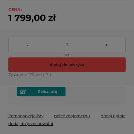
CENA:
1 799,00 zł
-
+
szt.
dodaj do koszyka
Zyskujesz
170
pkt [
?
]
Pomoc specjalisty
poleć znajomemu
dodaj opinię
dodaj do przechowalni